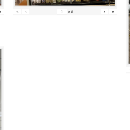
»
«
‹
›
»
A
8