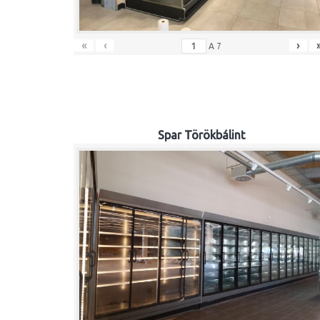
«
‹
›
A
7
Spar Törökbálint