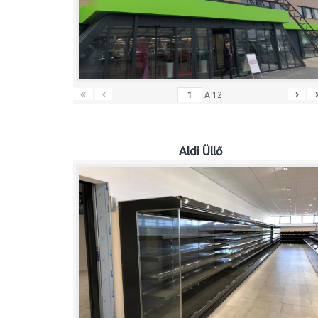
«
‹
›
A
12
Aldi Üllő