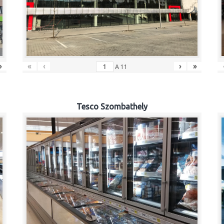
»
«
‹
›
»
A
11
Tesco Szombathely