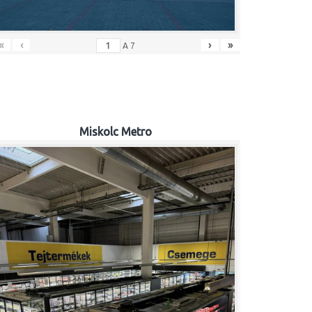
«
‹
›
»
A
7
Miskolc Metro