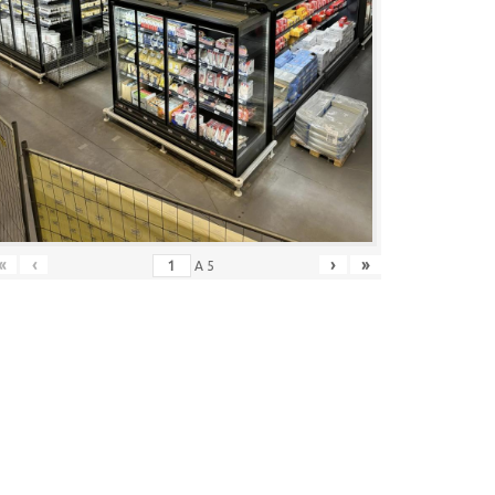
«
‹
›
»
A
5