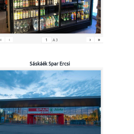
«
‹
›
»
A
3
Sáskáék Spar Ercsi