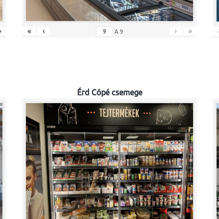
»
«
‹
›
»
A
9
Érd Cópé csemege