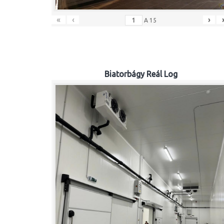
«
‹
›
A
15
Biatorbágy Reál Log