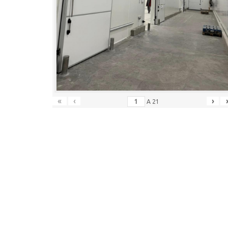
«
‹
›
A
21