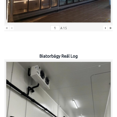
«
‹
›
»
A
15
Biatorbágy Reál Log