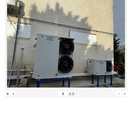
«
‹
›
»
A
8