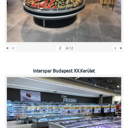
«
‹
›
»
A
12
Interspar Budapest XX.Kerület