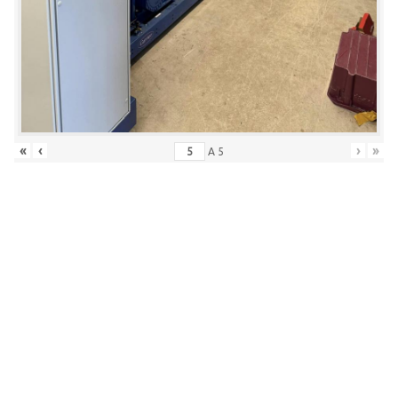
«
‹
›
»
A
5