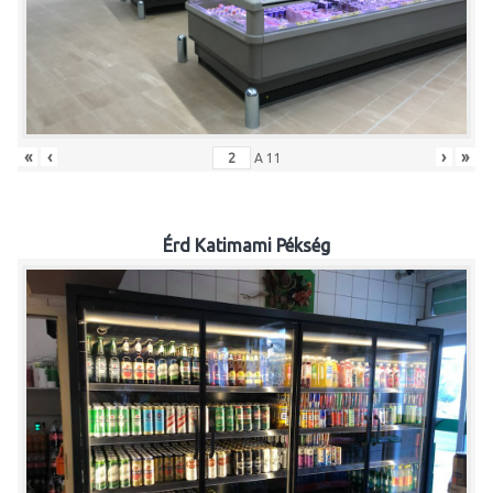
«
‹
›
»
A
11
Érd Katimami Pékség