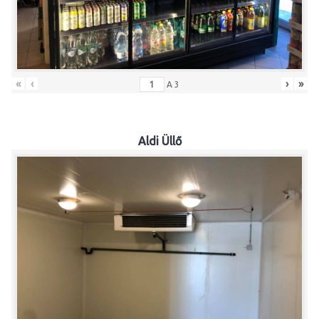
«
‹
›
»
A
3
Aldi Üllő