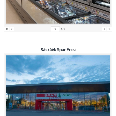
«
‹
›
»
A
9
Sáskáék Spar Ercsi