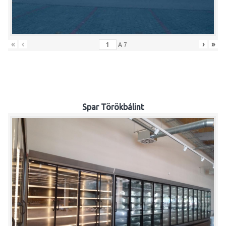
«
‹
›
»
A
7
Spar Törökbálint