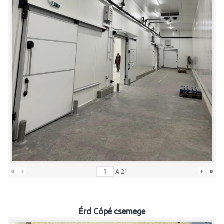
«
‹
›
»
A
21
Érd Cópé csemege