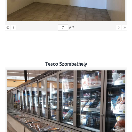
«
‹
›
»
A
7
Tesco Szombathely