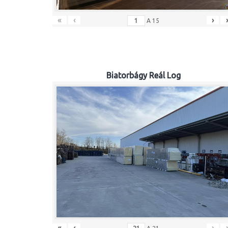
«
‹
›
A
15
Biatorbágy Reál Log
«
‹
›