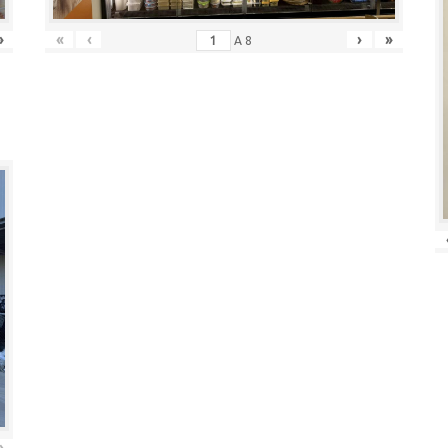
»
«
‹
›
»
A
8
»