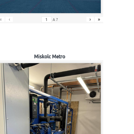
«
‹
›
»
A
7
Miskolc Metro