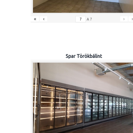
«
‹
›
A
7
Spar Törökbálint