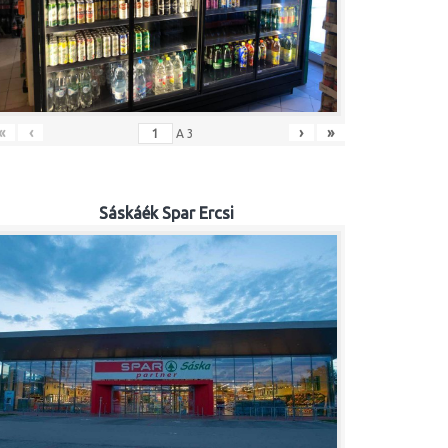
«
‹
›
»
A
3
Sáskáék Spar Ercsi