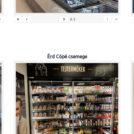
»
«
‹
›
»
A
9
Érd Cópé csemege