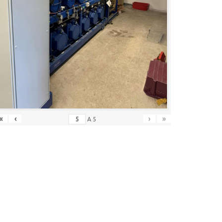
«
‹
›
»
A
5