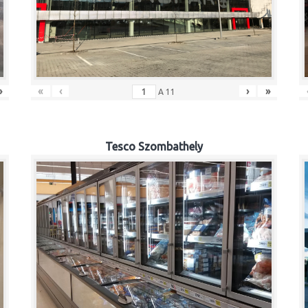
»
«
‹
›
»
A
11
Tesco Szombathely