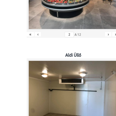
«
‹
›
A
12
Aldi Üllő