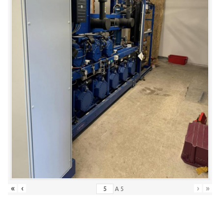
«
‹
›
»
A
5