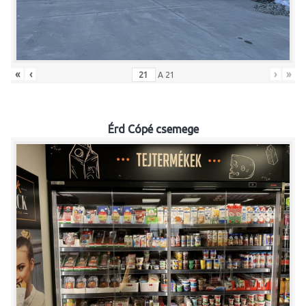
«
‹
›
»
A
21
Érd Cópé csemege