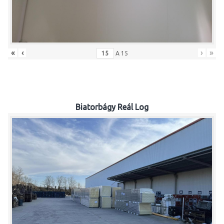
«
‹
›
»
A
15
Biatorbágy Reál Log