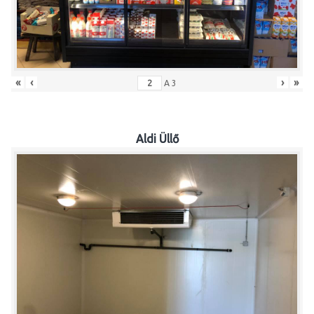
«
‹
›
»
A
3
Aldi Üllő