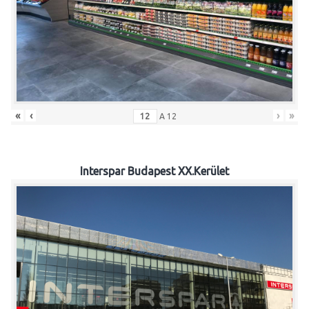
«
‹
›
»
A
12
Interspar Budapest XX.Kerület