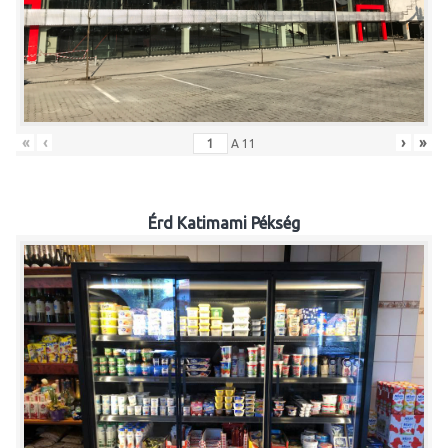
«
‹
›
»
A
11
Érd Katimami Pékség