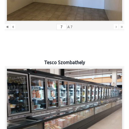
«
‹
›
»
A
7
Tesco Szombathely