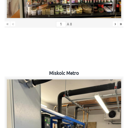
«
‹
›
»
A
8
Miskolc Metro