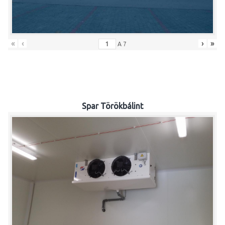
«
‹
›
»
A
7
Spar Törökbálint