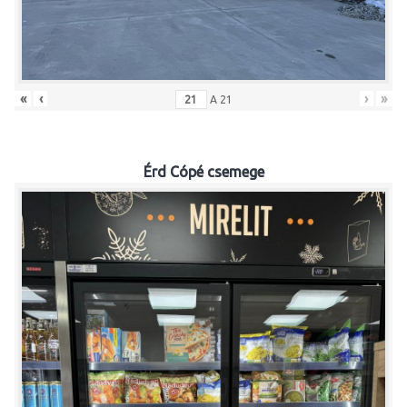
«
‹
›
»
A
21
Érd Cópé csemege