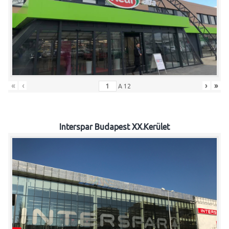
«
‹
›
»
A
12
Interspar Budapest XX.Kerület