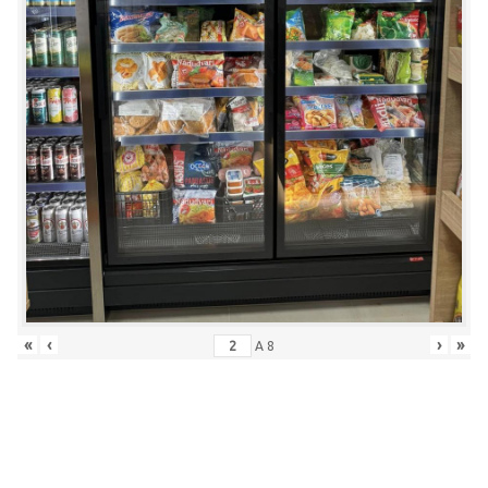
«
‹
›
»
A
8