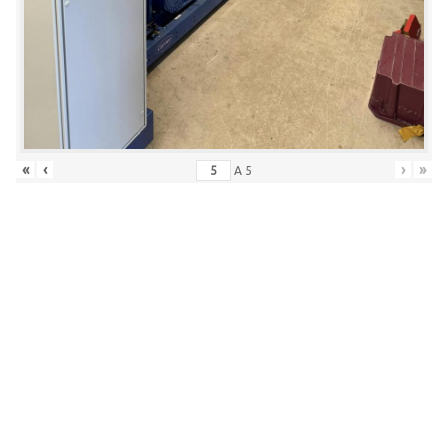
«
‹
›
»
A
5