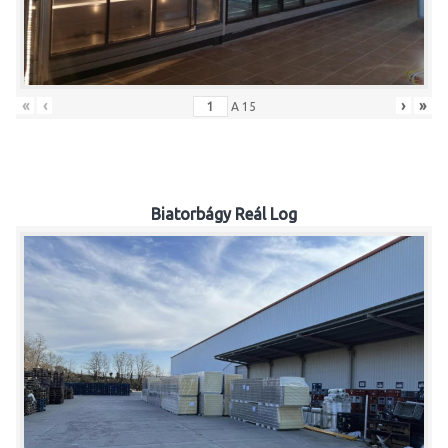
«
‹
›
»
A
15
Biatorbágy Reál Log