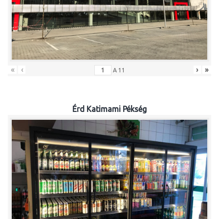
«
‹
›
»
A
11
Érd Katimami Pékség