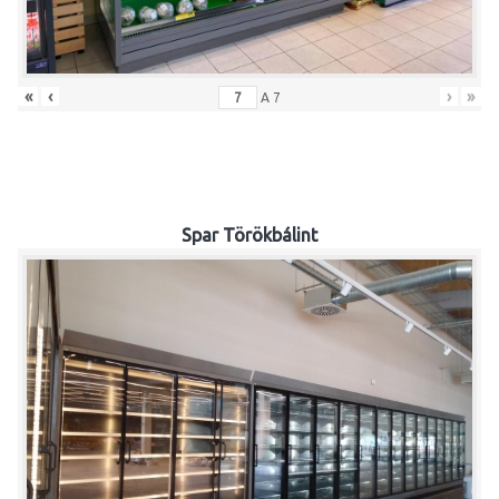
«
‹
›
»
A
7
Spar Törökbálint