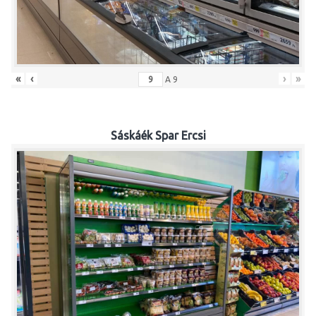
«
‹
›
»
A
9
Sáskáék Spar Ercsi