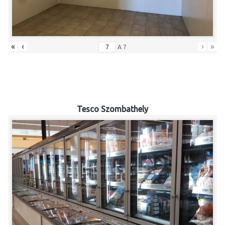
«
‹
›
»
A
7
Tesco Szombathely