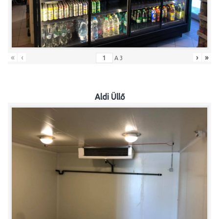
«
‹
›
»
A
3
Aldi Üllő