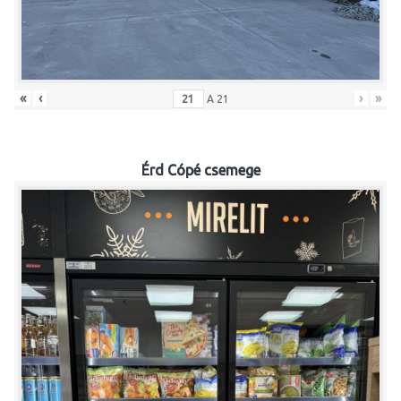
«
‹
›
»
A
21
Érd Cópé csemege