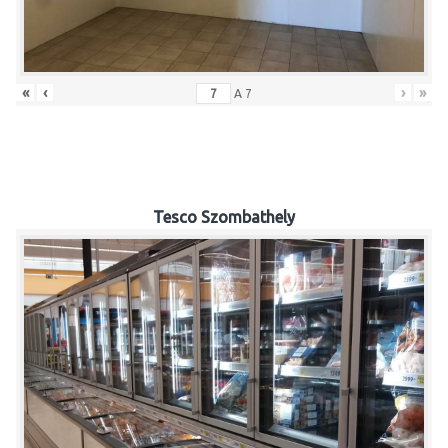
«
‹
›
»
A
7
Tesco Szombathely