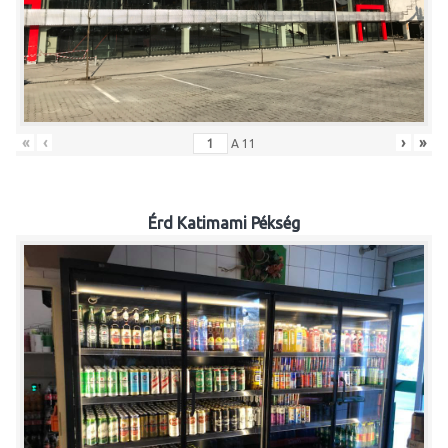
«
‹
›
»
A
11
Érd Katimami Pékség