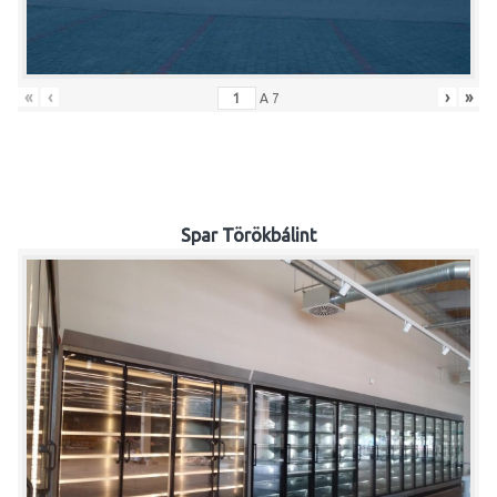
«
‹
›
»
A
7
Spar Törökbálint