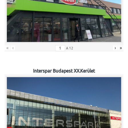
«
‹
›
»
A
12
Interspar Budapest XX.Kerület