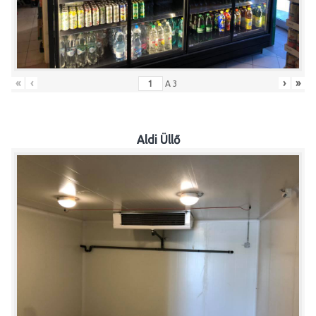
«
‹
›
»
A
3
Aldi Üllő