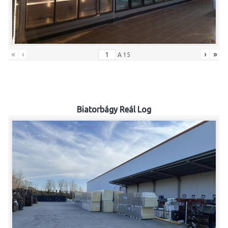
«
‹
›
»
A
15
Biatorbágy Reál Log