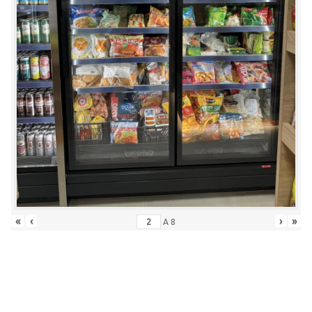
«
‹
›
»
A
8