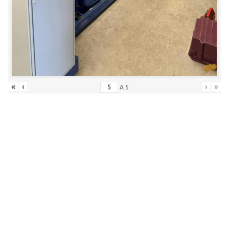
«
‹
›
»
A
5