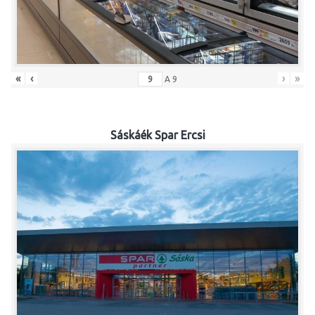
«
‹
›
»
A
9
Sáskáék Spar Ercsi