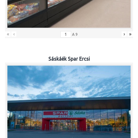
«
‹
›
»
A
9
Sáskáék Spar Ercsi