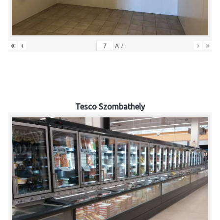
«
‹
›
»
A
7
Tesco Szombathely