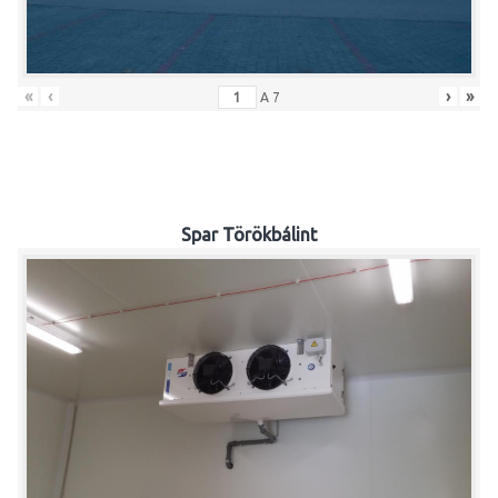
«
‹
›
»
A
7
Spar Törökbálint