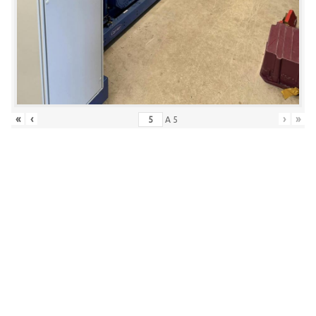
«
‹
›
»
A
5