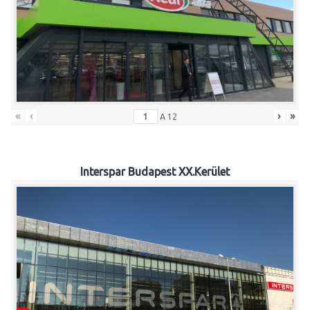
«
‹
›
»
A
12
Interspar Budapest XX.Kerület