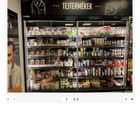
«
‹
›
»
A
8