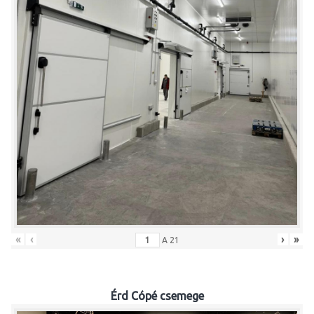
«
‹
›
»
A
21
Érd Cópé csemege