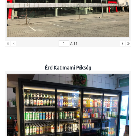
«
‹
›
»
A
11
Érd Katimami Pékség