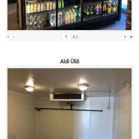
«
‹
›
»
A
3
Aldi Üllő