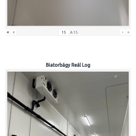
«
‹
›
»
A
15
Biatorbágy Reál Log