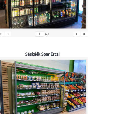
«
‹
›
»
A
3
Sáskáék Spar Ercsi