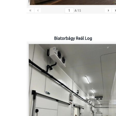
«
‹
›
A
15
Biatorbágy Reál Log