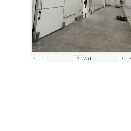
«
‹
›
A
21