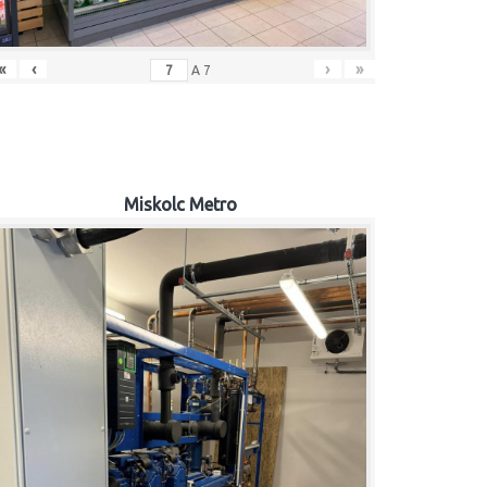
«
‹
›
»
A
7
Miskolc Metro