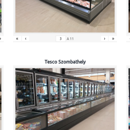
»
«
‹
›
»
A
11
Tesco Szombathely