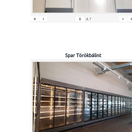
«
‹
›
A
7
Spar Törökbálint