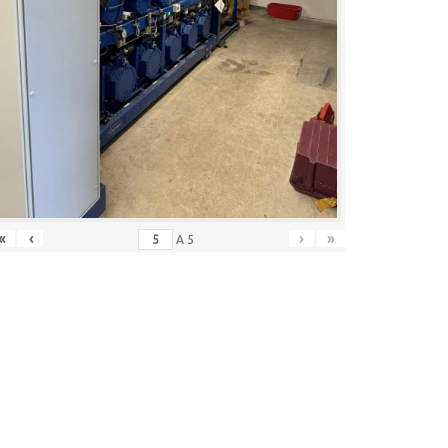
«
‹
›
»
A
5