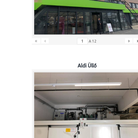
«
‹
›
A
12
Aldi Üllő