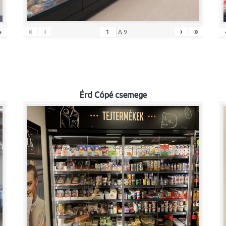
«
‹
›
»
»
A
9
Érd Cópé csemege