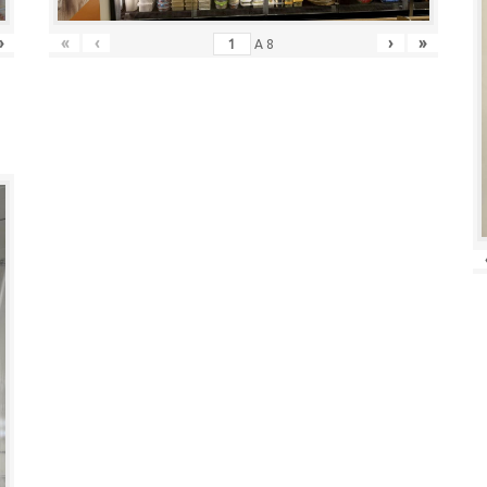
»
«
‹
›
»
A
8