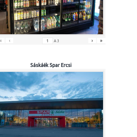
«
‹
›
»
A
3
Sáskáék Spar Ercsi