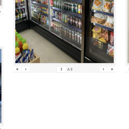
»
«
‹
›
»
A
8
»