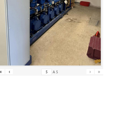
«
‹
›
»
A
5