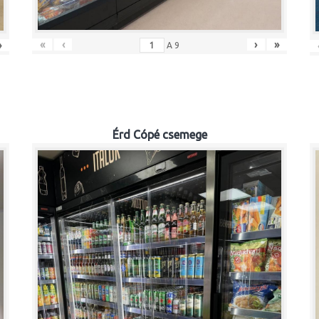
«
‹
›
»
»
A
9
Érd Cópé csemege