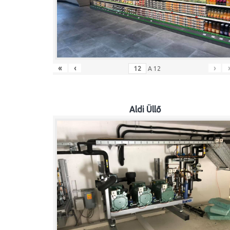
«
‹
›
A
12
Aldi Üllő