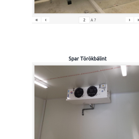
«
‹
›
A
7
Spar Törökbálint