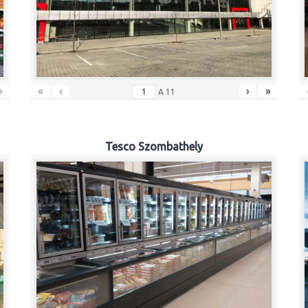
»
«
‹
›
»
A
11
Tesco Szombathely