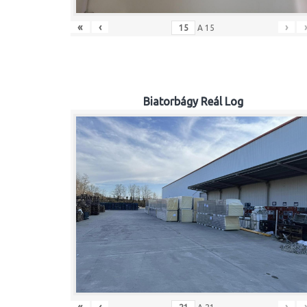
«
‹
›
A
15
Biatorbágy Reál Log
«
‹
›