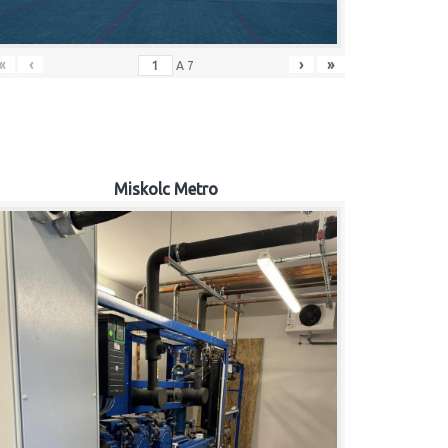
«
‹
›
»
A
7
Miskolc Metro