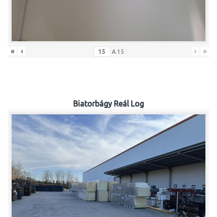
«
‹
›
»
A
15
Biatorbágy Reál Log