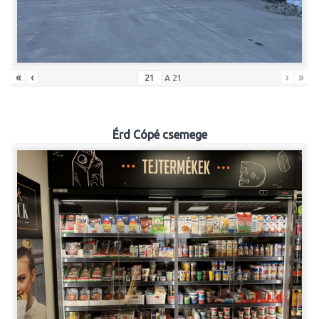
«
‹
›
»
A
21
Érd Cópé csemege