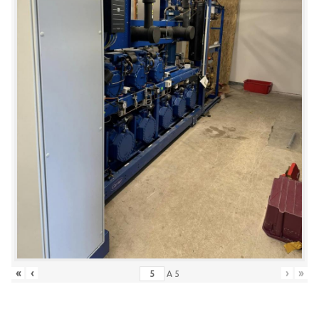
«
‹
›
»
A
5