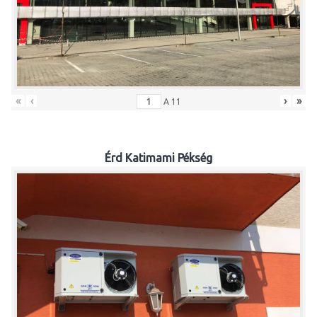
«
‹
›
»
A
11
Érd Katimami Pékség