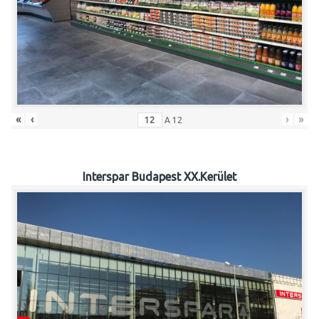
«
‹
›
»
A
12
Interspar Budapest XX.Kerület