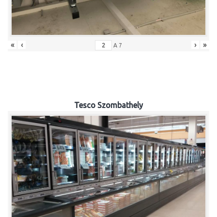
«
‹
›
»
A
7
Tesco Szombathely