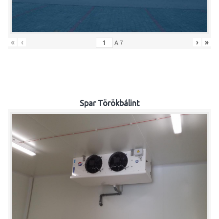
«
‹
›
»
A
7
Spar Törökbálint