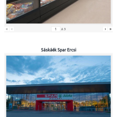
«
‹
›
»
A
9
Sáskáék Spar Ercsi