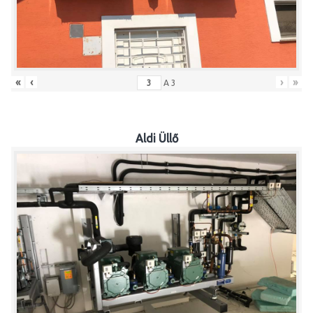
«
‹
›
»
A
3
Aldi Üllő