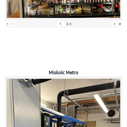
«
‹
›
»
A
8
Miskolc Metro