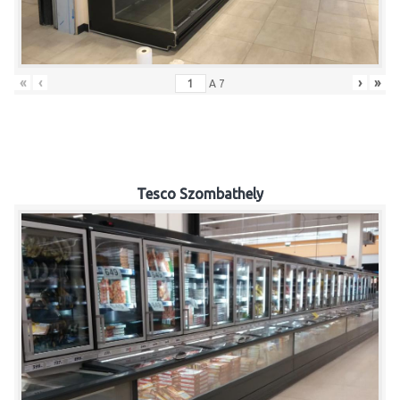
«
‹
›
»
A
7
Tesco Szombathely