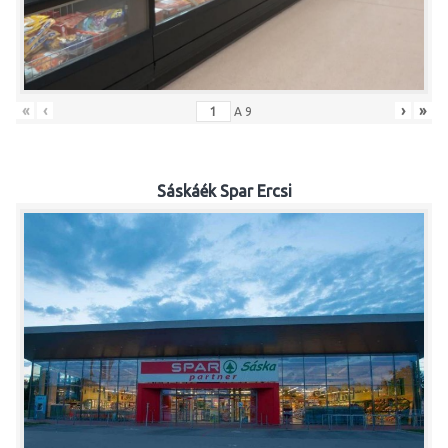
«
‹
›
»
A
9
Sáskáék Spar Ercsi