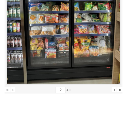
«
‹
›
»
A
8