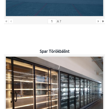
«
‹
›
»
A
7
Spar Törökbálint