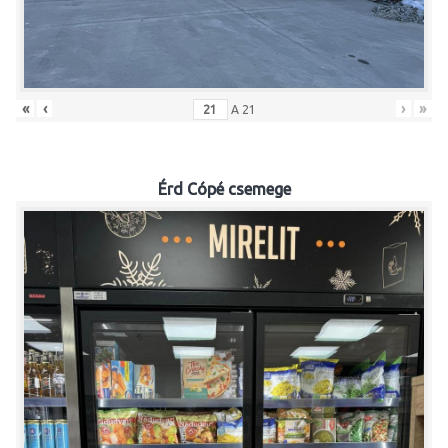
«
‹
›
»
A
21
Érd Cópé csemege