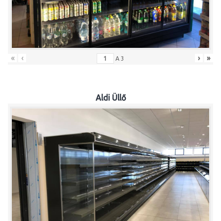
«
‹
›
»
A
3
Aldi Üllő