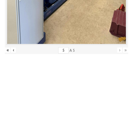
«
‹
›
»
A
5