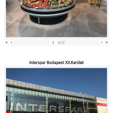
«
‹
›
»
A
12
Interspar Budapest XX.Kerület