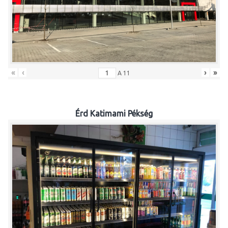
«
‹
›
»
A
11
Érd Katimami Pékség