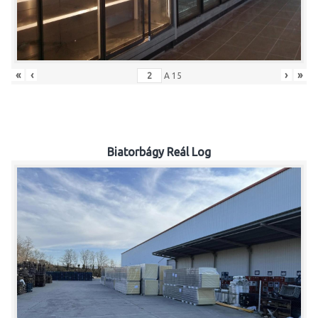
«
‹
›
»
A
15
Biatorbágy Reál Log