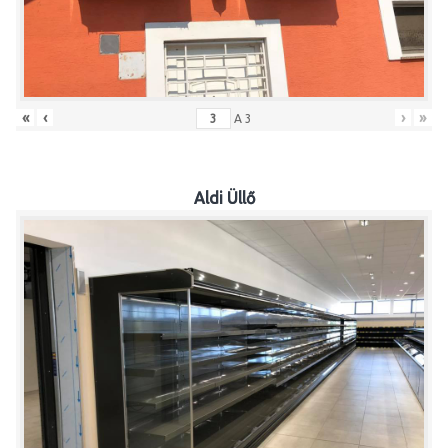
«
‹
›
»
A
3
Aldi Üllő