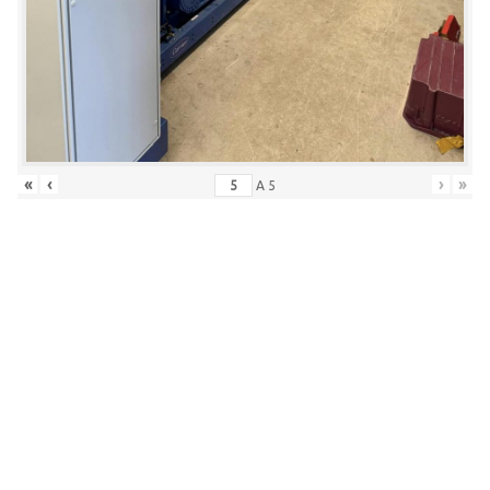
«
‹
›
»
A
5