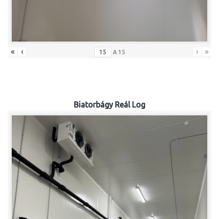
«
‹
›
»
A
15
Biatorbágy Reál Log