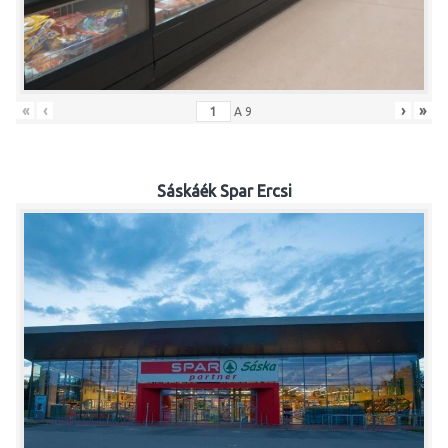
«
‹
›
»
A
9
Sáskáék Spar Ercsi