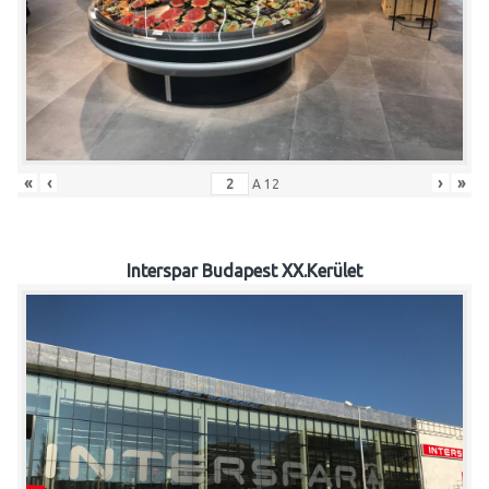
«
‹
›
»
A
12
Interspar Budapest XX.Kerület