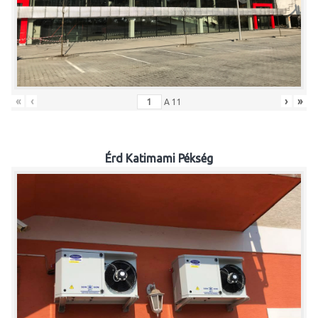
«
‹
›
»
A
11
Érd Katimami Pékség