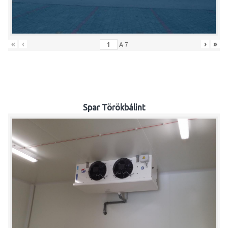
«
‹
›
»
A
7
Spar Törökbálint