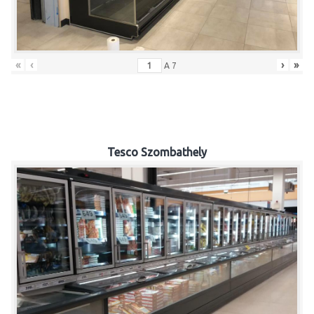
«
‹
›
»
A
7
Tesco Szombathely