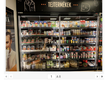
«
‹
›
»
A
8