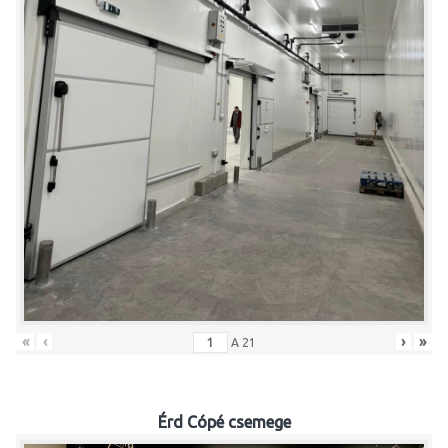
«
‹
›
»
A
21
Érd Cópé csemege