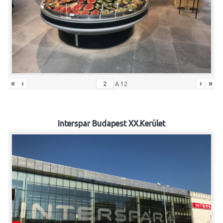
«
‹
›
»
A
12
Interspar Budapest XX.Kerület