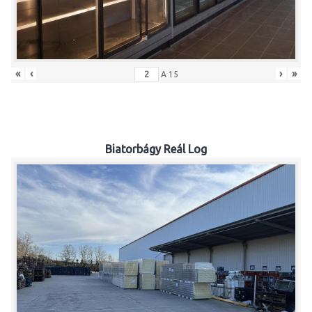
«
‹
›
»
A
15
Biatorbágy Reál Log