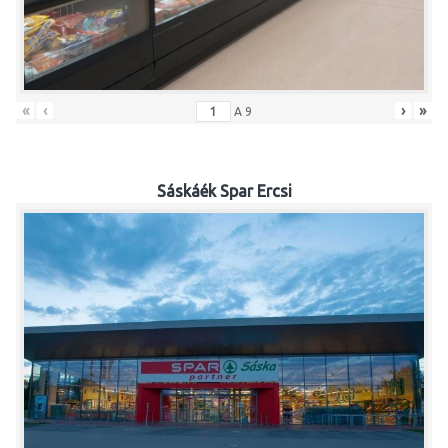
«
‹
›
»
A
9
Sáskáék Spar Ercsi