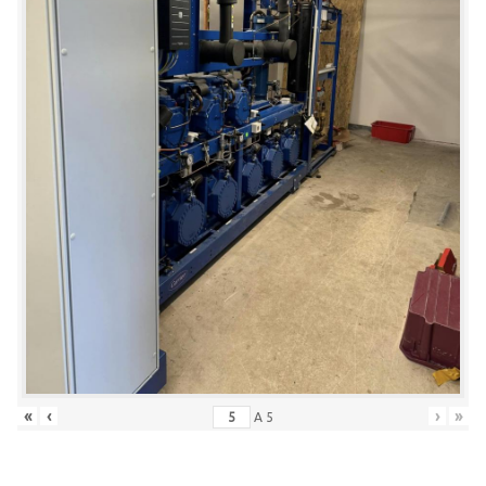
«
‹
›
»
A
5