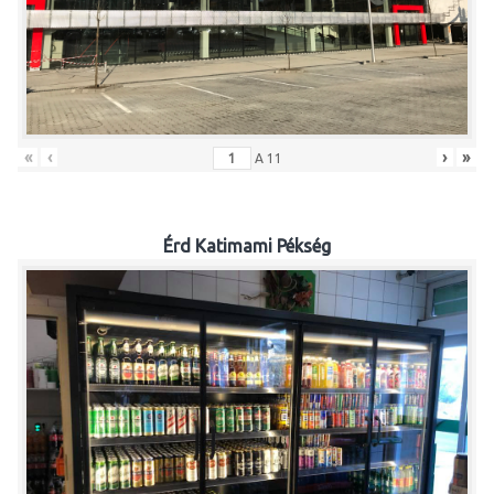
«
‹
›
»
A
11
Érd Katimami Pékség