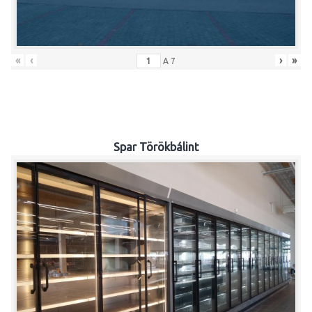
«
‹
›
»
A
7
Spar Törökbálint