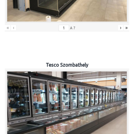
«
‹
›
»
A
7
Tesco Szombathely