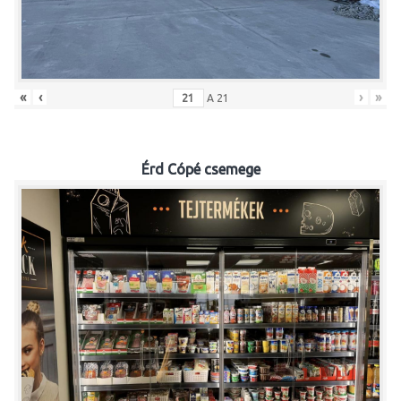
«
‹
›
»
A
21
Érd Cópé csemege