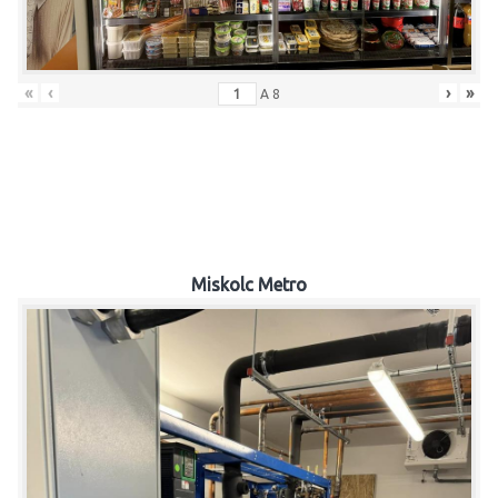
«
‹
›
»
A
8
Miskolc Metro