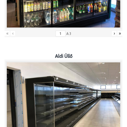
«
‹
›
»
A
3
Aldi Üllő