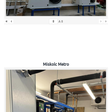
«
‹
›
»
A
8
Miskolc Metro