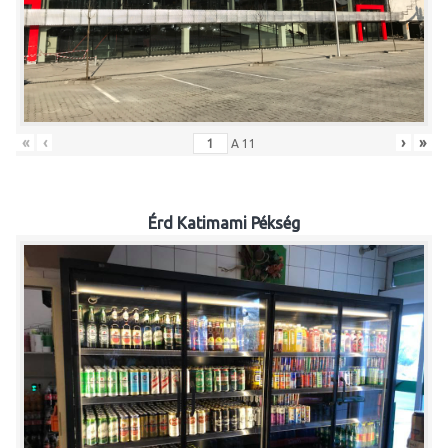
«
‹
›
»
A
11
Érd Katimami Pékség