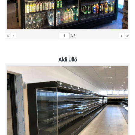
«
‹
›
»
A
3
Aldi Üllő