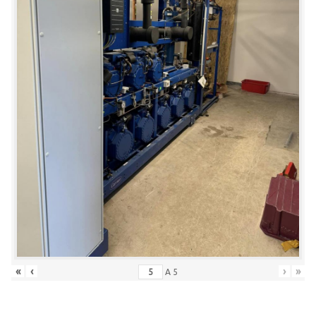
«
‹
›
»
A
5