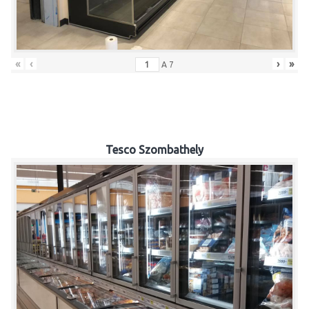
«
‹
›
»
A
7
Tesco Szombathely