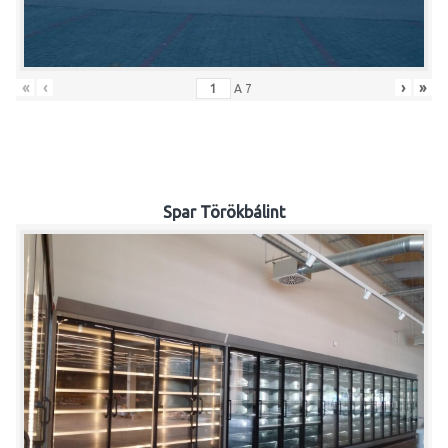
«
‹
›
»
A
7
Spar Törökbálint