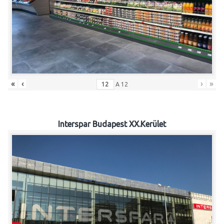
«
‹
›
»
A
12
Interspar Budapest XX.Kerület