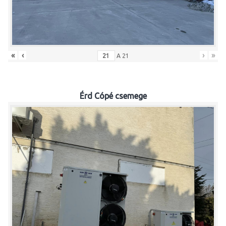
«
‹
›
»
A
21
Érd Cópé csemege