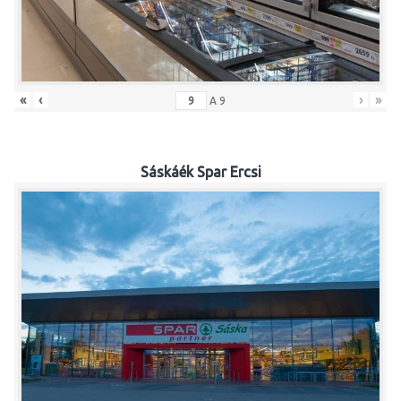
«
‹
›
»
A
9
Sáskáék Spar Ercsi