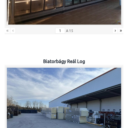
«
‹
›
»
A
15
Biatorbágy Reál Log