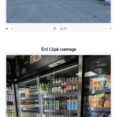
«
‹
›
»
A
21
Érd Cópé csemege