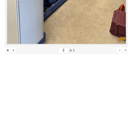
«
‹
›
»
A
5