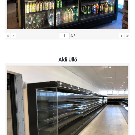
«
‹
›
»
A
3
Aldi Üllő