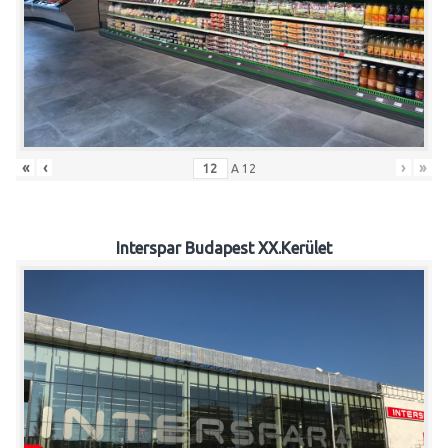
«
‹
›
»
A
12
Interspar Budapest XX.Kerület