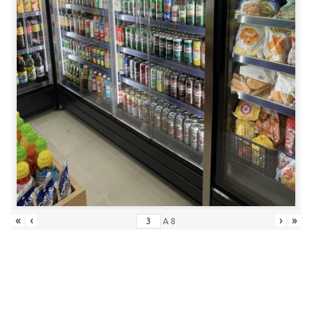
«
‹
›
»
A
8