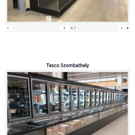
«
‹
›
»
A
7
Tesco Szombathely