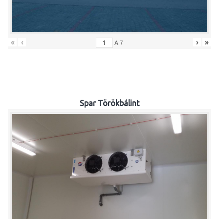
«
‹
›
»
A
7
Spar Törökbálint