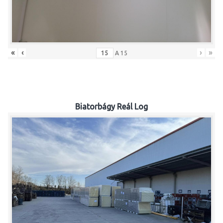
«
‹
›
»
A
15
Biatorbágy Reál Log