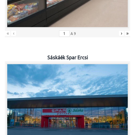
«
‹
›
»
A
9
Sáskáék Spar Ercsi