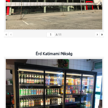
«
‹
›
»
A
11
Érd Katimami Pékség