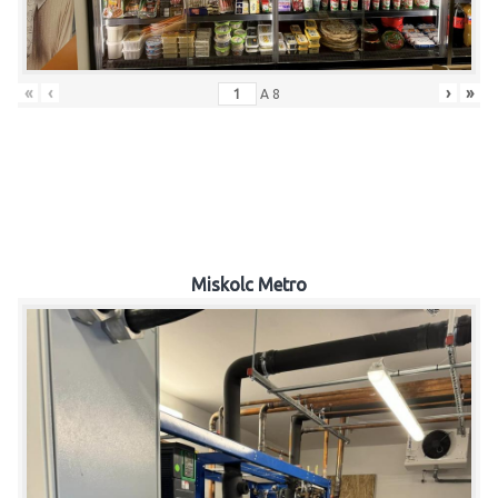
«
‹
›
»
A
8
Miskolc Metro