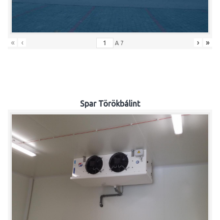
«
‹
›
»
A
7
Spar Törökbálint