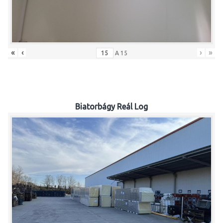
«
‹
›
»
A
15
Biatorbágy Reál Log