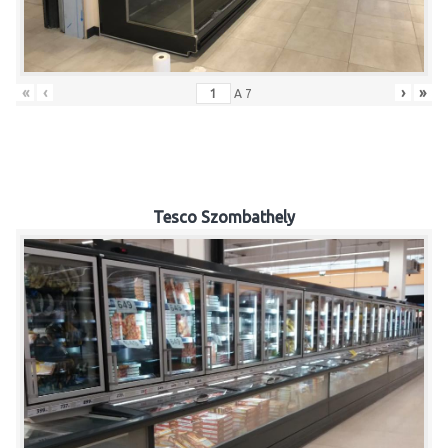
«
‹
›
»
A
7
Tesco Szombathely