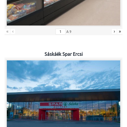
«
‹
›
»
A
9
Sáskáék Spar Ercsi