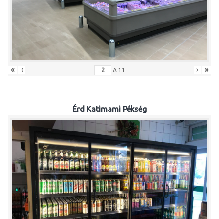
«
‹
›
»
A
11
Érd Katimami Pékség