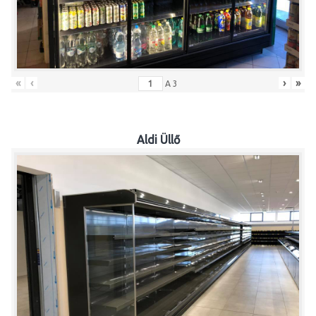
«
‹
›
»
A
3
Aldi Üllő