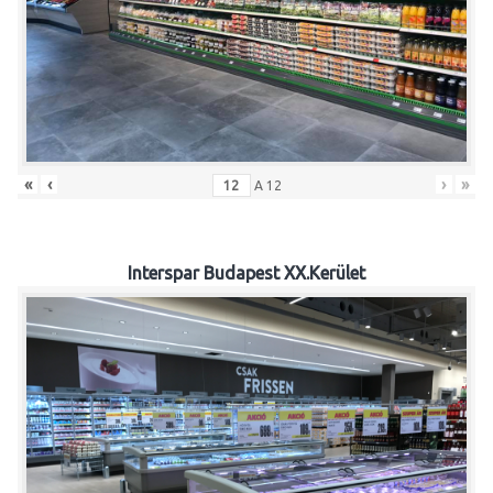
«
‹
›
»
A
12
Interspar Budapest XX.Kerület