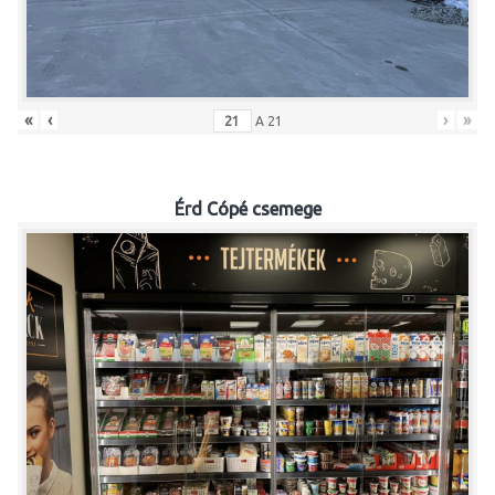
«
‹
›
»
A
21
Érd Cópé csemege