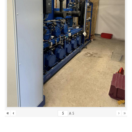
«
‹
›
»
A
5