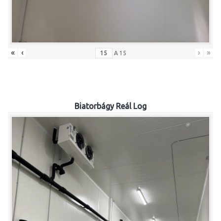
«
‹
›
»
A
15
Biatorbágy Reál Log