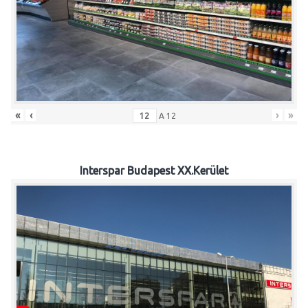
«
‹
›
»
A
12
Interspar Budapest XX.Kerület