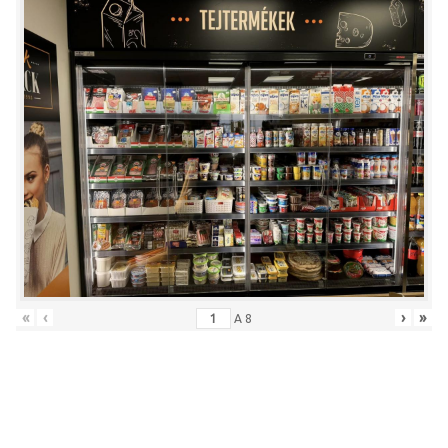
«
‹
›
»
A
8