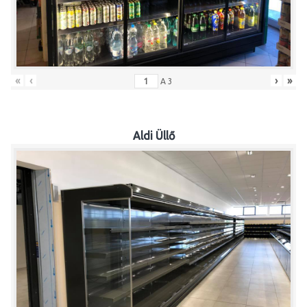
«
‹
›
»
A
3
Aldi Üllő