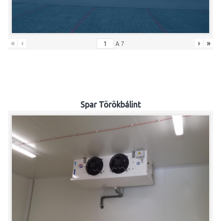
«
‹
›
»
A
7
Spar Törökbálint