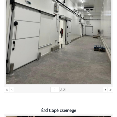
«
‹
›
»
A
21
Érd Cópé csemege