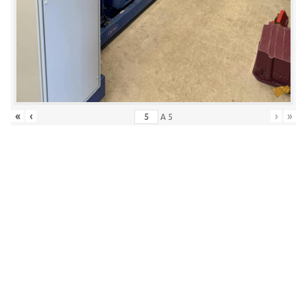
«
‹
›
»
A
5