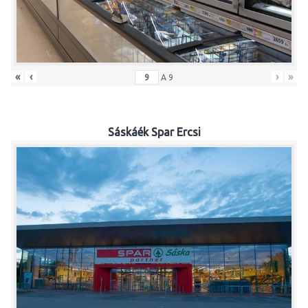
«
‹
›
»
A
9
Sáskáék Spar Ercsi