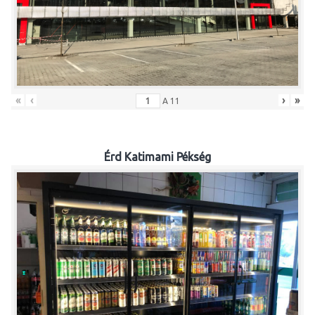
«
‹
›
»
A
11
Érd Katimami Pékség