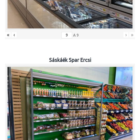
«
‹
›
»
A
9
Sáskáék Spar Ercsi