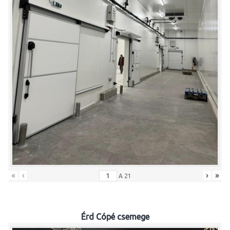
«
‹
›
»
A
21
Érd Cópé csemege