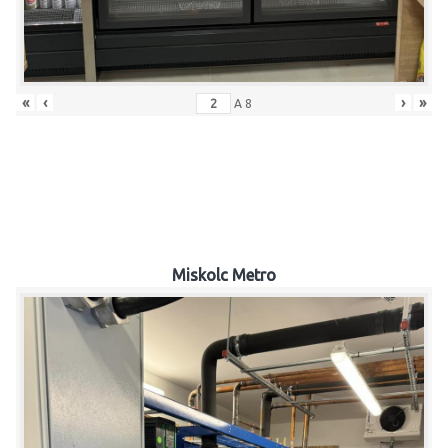
«
‹
›
»
A
8
Miskolc Metro