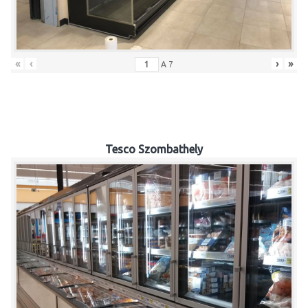
«
‹
›
»
A
7
Tesco Szombathely