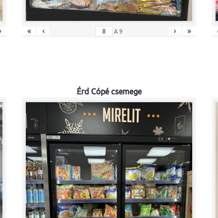
»
«
‹
›
»
A
9
Érd Cópé csemege