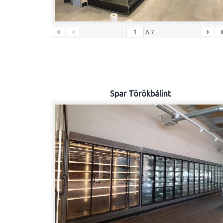
«
‹
›
A
7
Spar Törökbálint