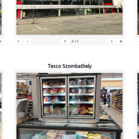
»
«
‹
›
»
A
11
Tesco Szombathely