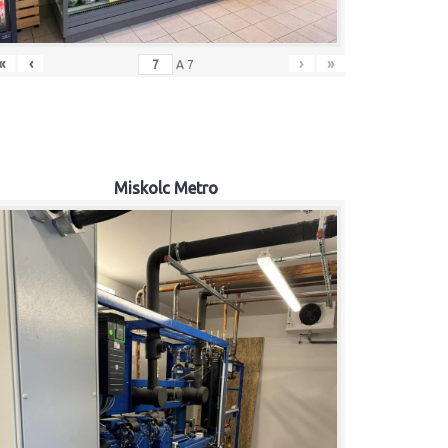
«
‹
›
»
A
7
Miskolc Metro