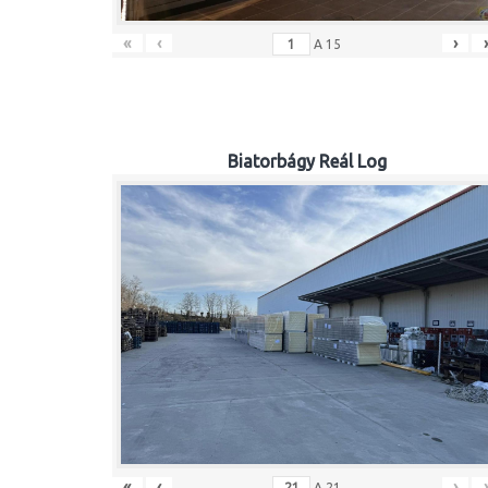
«
‹
›
A
15
Biatorbágy Reál Log
«
‹
›
A
21