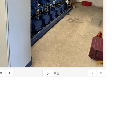
«
‹
›
»
A
5