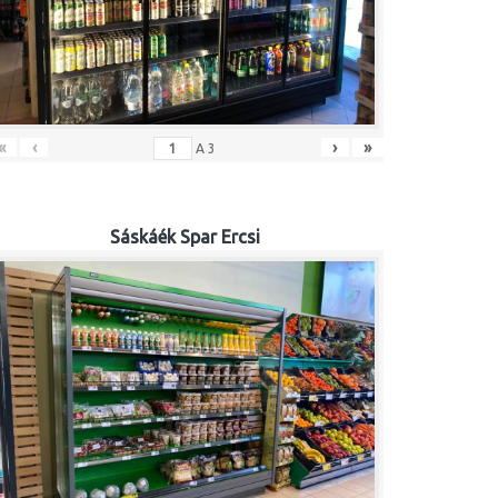
«
‹
›
»
A
3
Sáskáék Spar Ercsi