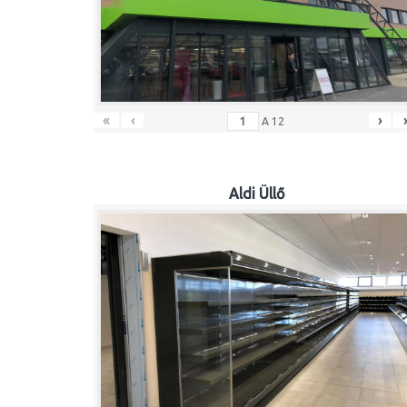
«
‹
›
A
12
Aldi Üllő