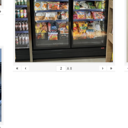
»
«
‹
›
»
A
8
»