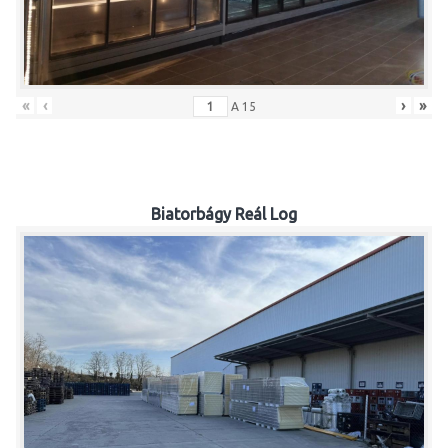
«
‹
›
»
A
15
Biatorbágy Reál Log