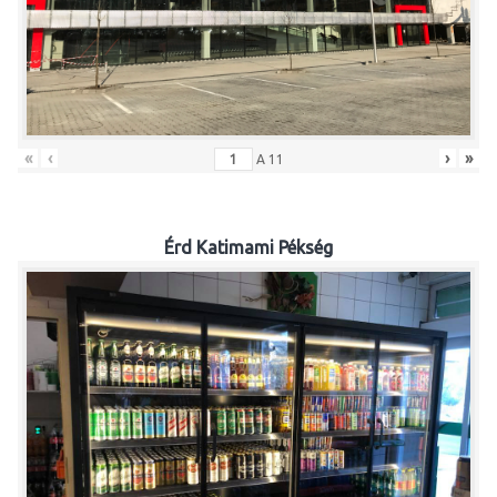
«
‹
›
»
A
11
Érd Katimami Pékség