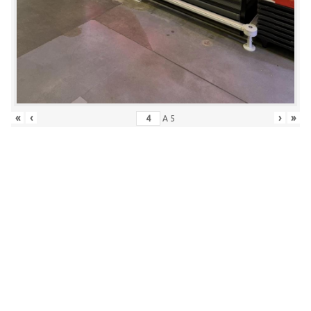
«
‹
›
»
A
5