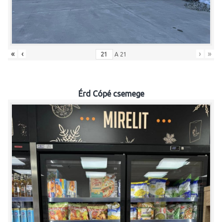
«
‹
›
»
A
21
Érd Cópé csemege