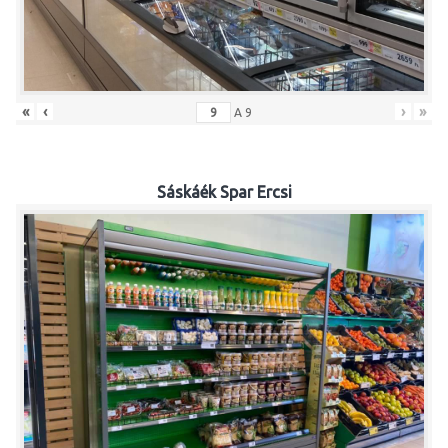
«
‹
›
»
A
9
Sáskáék Spar Ercsi