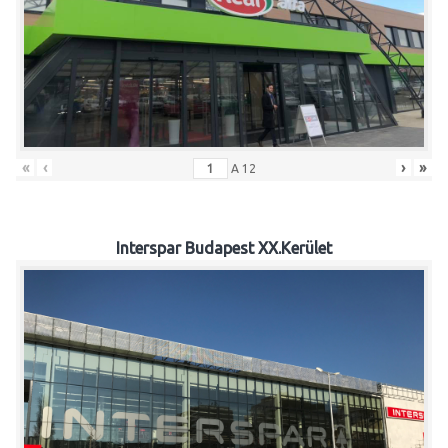
«
‹
›
»
A
12
Interspar Budapest XX.Kerület