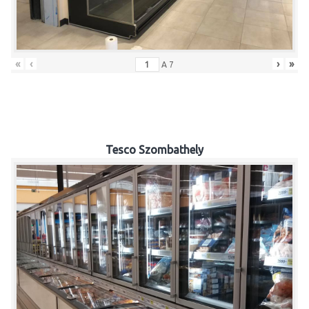
«
‹
›
»
A
7
Tesco Szombathely