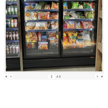
«
‹
›
»
A
8