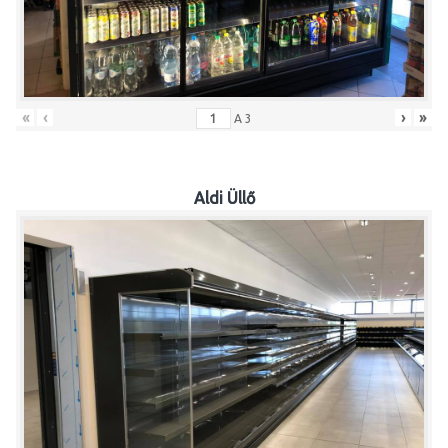
«
‹
›
»
A
3
Aldi Üllő