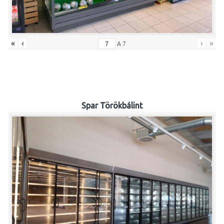
«
‹
›
»
A
7
Spar Törökbálint