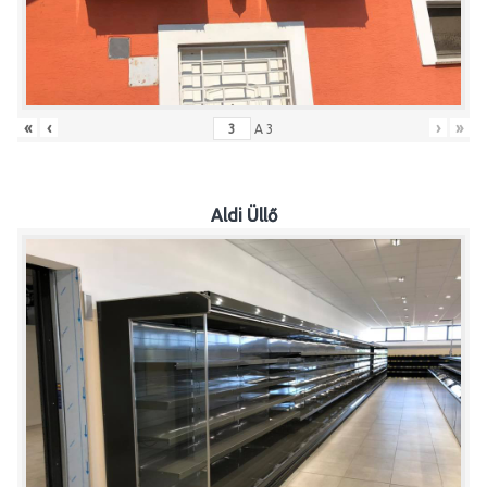
«
‹
›
»
A
3
Aldi Üllő