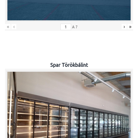
«
‹
›
»
A
7
Spar Törökbálint