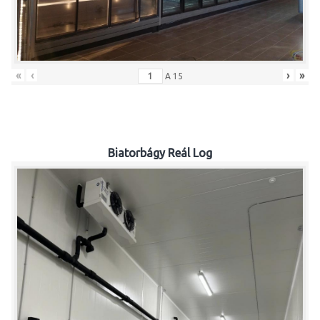
«
‹
›
»
A
15
Biatorbágy Reál Log