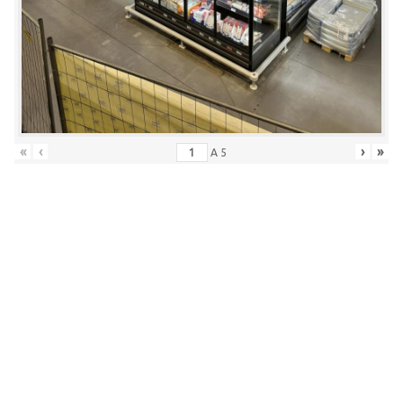
«
‹
›
»
A
5