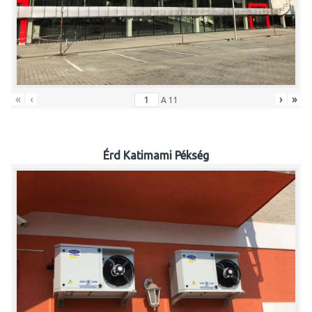
«
‹
›
»
A
11
Érd Katimami Pékség