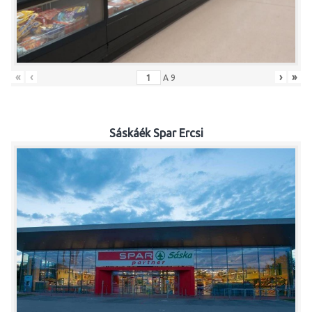
«
‹
›
»
A
9
Sáskáék Spar Ercsi