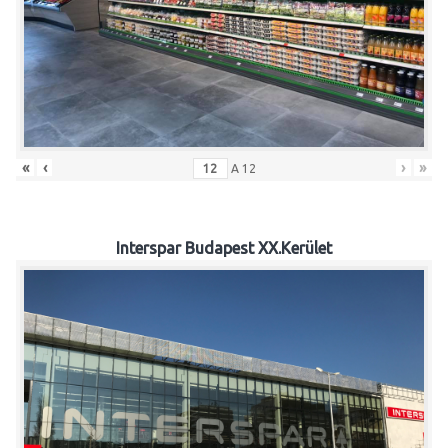
«
‹
›
»
A
12
Interspar Budapest XX.Kerület