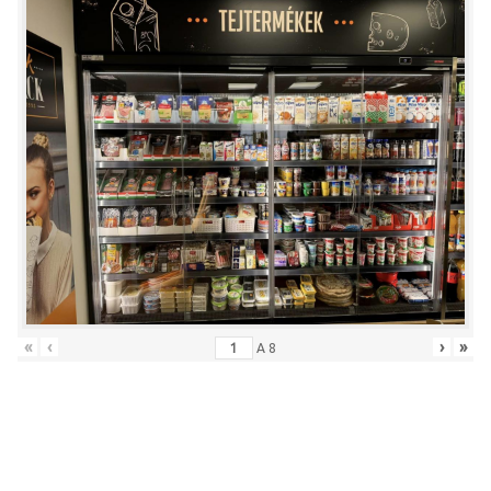
«
‹
›
»
A
8