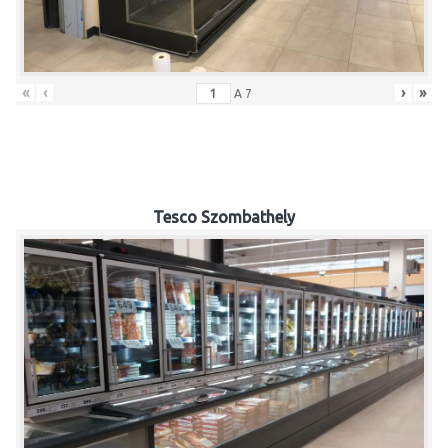
«
‹
›
»
A
7
Tesco Szombathely