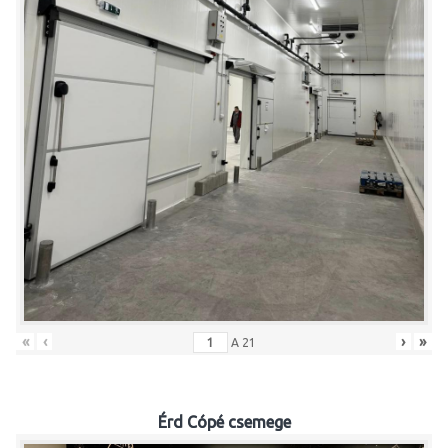
«
‹
›
»
A
21
Érd Cópé csemege